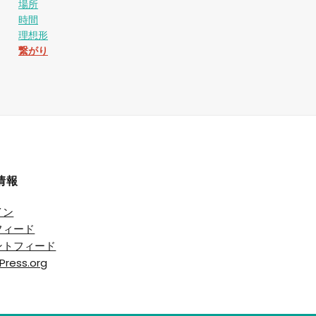
場所
時間
理想形
繋がり
情報
イン
フィード
ントフィード
Press.org